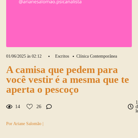
01/06/2025 às 02:12
Escritos
Clínica Contemporânea
A camisa que pedem para
você vestir é a mesma que te
aperta o pescoço
1
14
26
d
l
Por Ariane Salomão |