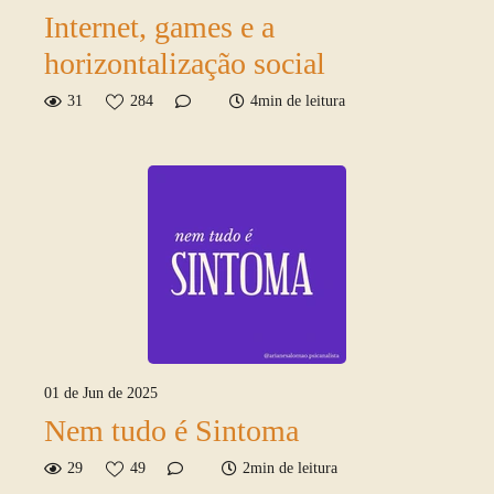
Internet, games e a
horizontalização social
31
284
4min de leitura
01 de Jun de 2025
Nem tudo é Sintoma
29
49
2min de leitura