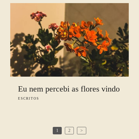
Eu nem percebi as flores vindo
ESCRITOS
1
2
>