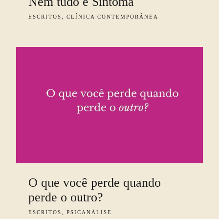
Nem tudo é Sintoma
ESCRITOS, CLÍNICA CONTEMPORÂNEA
O que você perde quando
perde o outro?
ESCRITOS, PSICANÁLISE