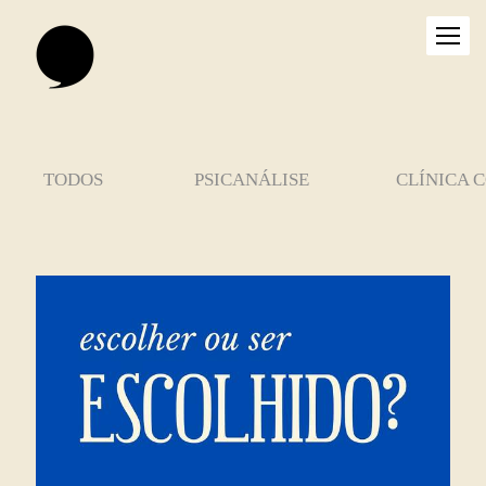
TODOS
PSICANÁLISE
CLÍNICA