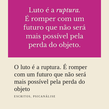
O luto é a ruptura. É romper
com um futuro que não será
mais possível pela perda do
objeto
ESCRITOS, PSICANÁLISE