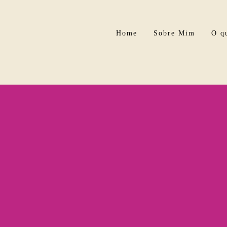
Home
Sobre Mim
O qu