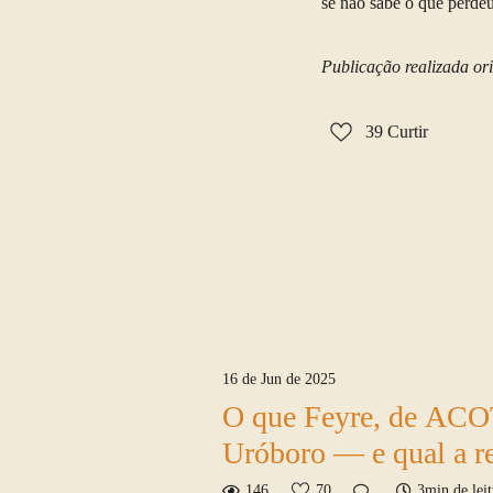
se não sabe o que perdeu
Publicação realizada o
39
Curtir
16 de Jun de 2025
O que Feyre, de ACO
Uróboro — e qual a re
146
70
3min de leit