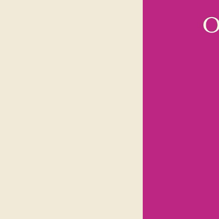
39
Curtir
Comentar