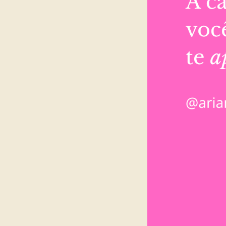
26
Curtir
Comentar