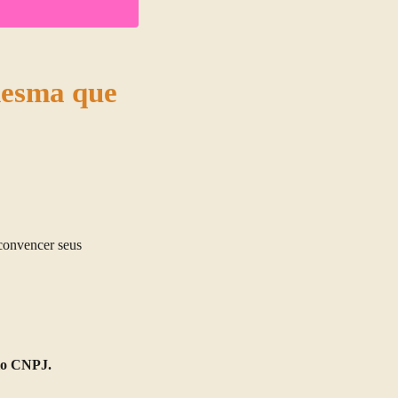
mesma que
 convencer seus
rio CNPJ.