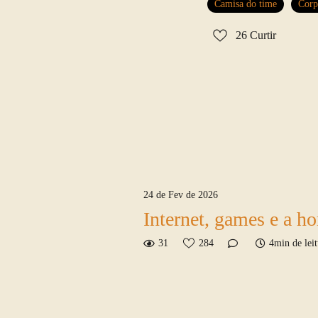
Camisa do time
Corp
26
Curtir
24 de Fev de 2026
Internet, games e a ho
31
284
4min de leit