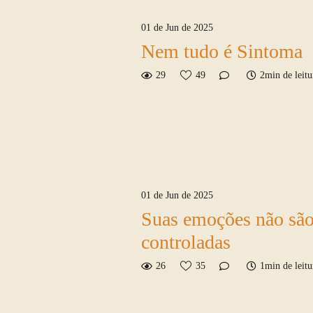
01 de Jun de 2025
Nem tudo é Sintoma
29
49
2min de leitu
01 de Jun de 2025
Suas emoções não são
controladas
26
35
1min de leitu